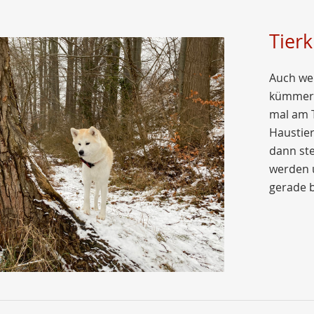
Tier
Auch we
kümmert,
mal am T
Haustier
dann ste
werden u
gerade bi