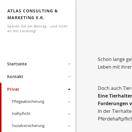
ATLAS CONSULTING &
MARKETING E.K.
Sparen Sie am Beitrag - und nicht
an der Leistung!
Schon lange geh
Startseite
Leben mit ihre
Aktuelles
Kontakt
Doch auch Tier
Lexikon
Archiv
Impressum
Privat
Eine Tierhalte
Links
Änderungen 2026
Änderungen 2023
Erstinformation
Pflegeabsicherung
Forderungen vo
In der Tierhalt
Dokumente
Änderungen 2022
Datenschutz
Haftpflicht
gesetzliche PV
Pferdehaftpfli
Suche
Kodex
Änderungen 2021
Anfahrt
Sozialversicherung
Pflegeversicherung
Drohnen