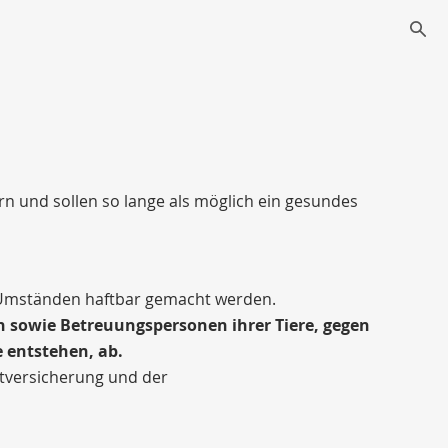
s
rn und sollen so lange als möglich ein gesundes
r Umständen haftbar gemacht werden.
en sowie Betreuungspersonen ihrer Tiere, gegen
e entstehen, ab.
htversicherung und der