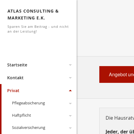
ATLAS CONSULTING &
MARKETING E.K.
Sparen Sie am Beitrag - und nicht
an der Leistung!
Startseite
Angebot und
Aktuelles
Kontakt
Lexikon
Archiv
Impressum
Privat
Links
Änderungen 2026
Änderungen 2023
Erstinformation
Pflegeabsicherung
Dokumente
Änderungen 2022
Datenschutz
Haftpflicht
gesetzliche PV
Die Hausratv
Suche
Kodex
Änderungen 2021
Anfahrt
Sozialversicherung
Pflegeversicherung
Drohnen
Jeder, der 