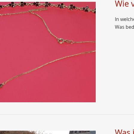
Wie v
In welch
Was bed
Was 