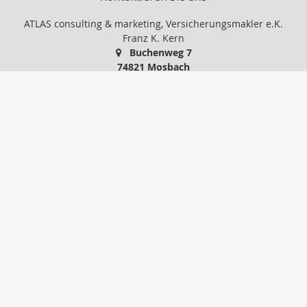
ATLAS consulting & marketing, Versicherungsmakler e.K.
Franz K. Kern
Buchenweg 7
74821 Mosbach
06261-15881
06261-37991
IhrMakler@atlas-consult.com
www.atlas-consult.com
Nachricht schreiben
zum Kundenbereich