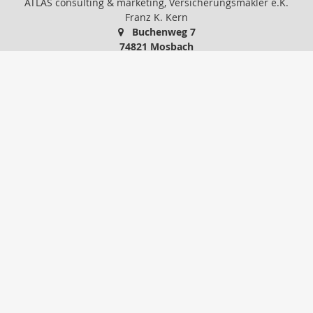
ATLAS consulting & marketing, Versicherungsmakler e.K.
Franz K. Kern
Buchenweg 7
74821 Mosbach
06261-15881
06261-37991
IhrMakler@atlas-consult.com
www.atlas-consult.com
Nachricht schreiben
zum Kundenbereich
Startseite