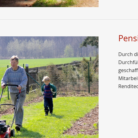
Pens
Durch di
Durchfü
geschaff
Mitarbe
Renditec