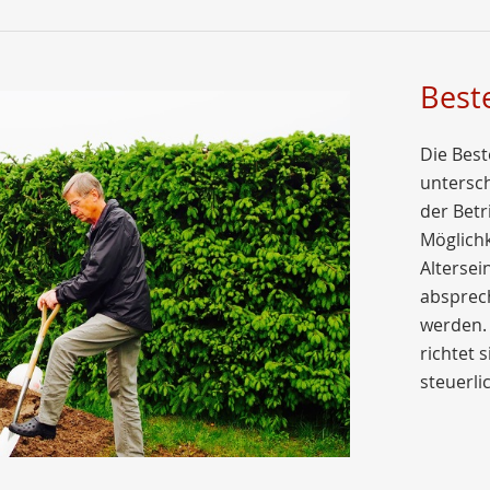
Best
Die Best
untersch
der Betr
Möglich
Altersei
absprec
werden.
richtet 
steuerli