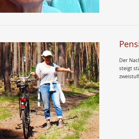
Pens
Der Nach
steigt s
zweistuf