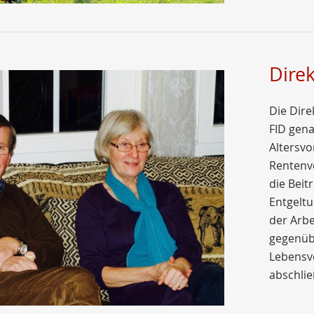
Dire
Die Dire
FID gena
Altersvo
Rentenve
die Beit
Entgeltu
der Arb
gegenüb
Lebensv
abschlie