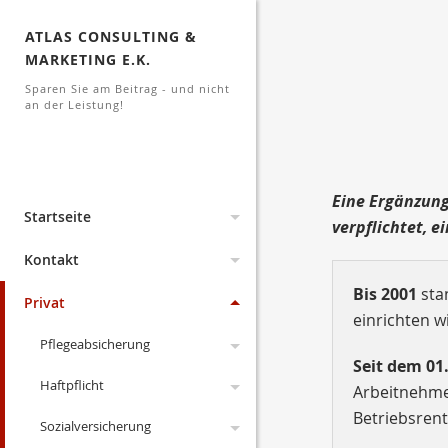
ATLAS CONSULTING &
MARKETING E.K.
Sparen Sie am Beitrag - und nicht
an der Leistung!
Eine Ergänzung 
Startseite
verpflichtet, 
Aktuelles
Kontakt
Bis 2001
sta
Lexikon
Archiv
Impressum
Privat
einrichten wi
Links
Änderungen 2026
Änderungen 2023
Erstinformation
Pflegeabsicherung
Seit dem 01
Dokumente
Änderungen 2022
Datenschutz
Haftpflicht
gesetzliche PV
Arbeitnehmer
Betriebsrent
Suche
Kodex
Änderungen 2021
Anfahrt
Sozialversicherung
Pflegeversicherung
Drohnen