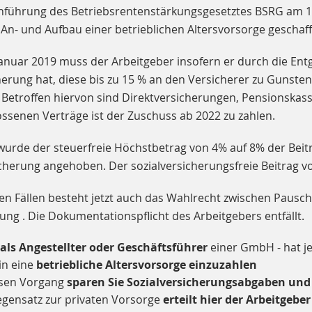
inführung des Betriebsrentenstärkungsgesetztes BSRG am 1.
An- und Aufbau einer betrieblichen Altersvorsorge geschaf
Januar 2019 muss der Arbeitgeber insofern er durch die E
herung hat, diese bis zu 15 % an den Versicherer zu Gunste
. Betroffen hiervon sind Direktversicherungen, Pensionska
ssenen Verträge ist der Zuschuss ab 2022 zu zahlen.
g wurde der steuerfreie Höchstbetrag von 4% auf 8% der Be
herung angehoben. Der sozialversicherungsfreie Beitrag vo
en Fällen besteht jetzt auch das Wahlrecht zwischen Pausc
ung . Die Dokumentationspflicht des Arbeitgebers entfällt.
b als Angestellter oder Geschäftsführer
einer GmbH - hat j
 in eine
betriebliche Altersvorsorge einzuzahlen
esen Vorgang
sparen Sie Sozialversicherungsabgaben und
gensatz zur privaten Vorsorge
erteilt hier der Arbeitgeb