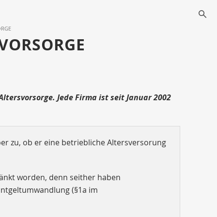
s
ORGE
SVORSORGE
ltersvorsorge. Jede Firma ist seit Januar 2002
r zu, ob er eine betriebliche Altersversorung
ränkt worden, denn seither haben
 Entgeltumwandlung (§1a im