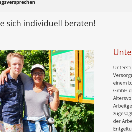
ngsversprechen
e sich individuell beraten!
Unte
Unterst
Versorgu
einem b
GmbH die
Altersv
Arbeitge
zugesagt
der Arb
Entgelt