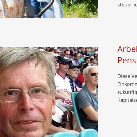
steuerl
Arbe
Pens
Diese Ve
Einkomm
zukünfti
Kapitalz