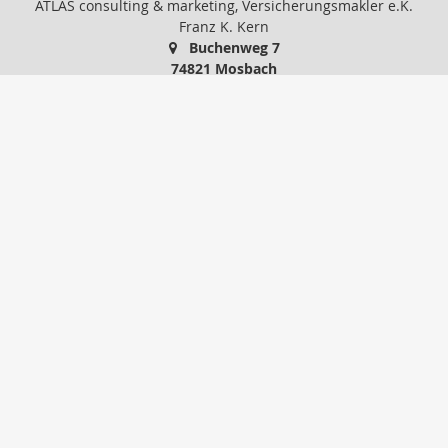
ATLAS consulting & marketing, Versicherungsmakler e.K.
Franz K. Kern
Buchenweg 7
74821 Mosbach
06261-15881
06261-37991
IhrMakler@atlas-consult.com
www.atlas-consult.com
Nachricht schreiben
zum Kundenbereich
Startseite