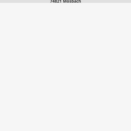
74821 Mosbach
06261-15881
06261-37991
IhrMakler@atlas-consult.com
www.atlas-consult.com
Nachricht schreiben
zum Kundenbereich
Startseite
Kontakt
Privat