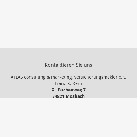
Kontaktieren Sie uns
ATLAS consulting & marketing, Versicherungsmakler e.K.
Franz K. Kern
Buchenweg 7
74821 Mosbach
06261-15881
06261-37991
IhrMakler@atlas-consult.com
www.atlas-consult.com