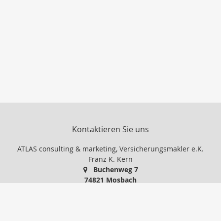
Kontaktieren Sie uns
ATLAS consulting & marketing, Versicherungsmakler e.K.
Franz K. Kern
Buchenweg 7
74821 Mosbach
06261-15881
06261-37991
IhrMakler@atlas-consult.com