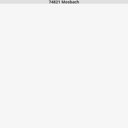
74821 Mosbach
06261-15881
06261-37991
IhrMakler@atlas-consult.com
www.atlas-consult.com
Nachricht schreiben
zum Kundenbereich
Startseite
Kontakt
Privat