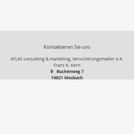
Kontaktieren Sie uns
ATLAS consulting & marketing, Versicherungsmakler e.K.
Franz K. Kern
Buchenweg 7
74821 Mosbach
06261-15881
06261-37991
IhrMakler@atlas-consult.com
www.atlas-consult.com
Nachricht schreiben