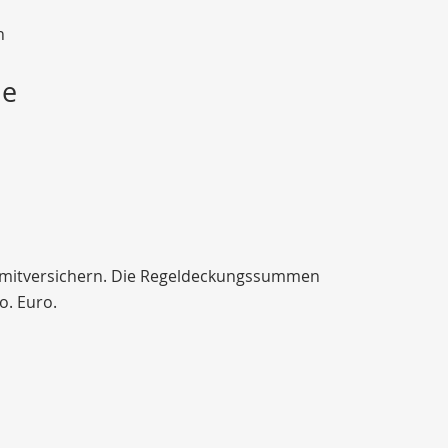
n
me
e mitversichern. Die Regeldeckungssummen
o. Euro.