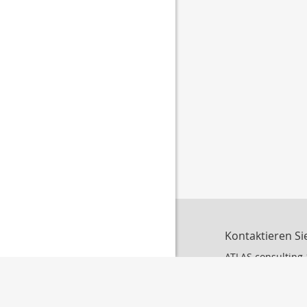
Kontaktieren Si
ATLAS consulting 
Franz K. Kern
Buchenweg 7
74821 Mosbach