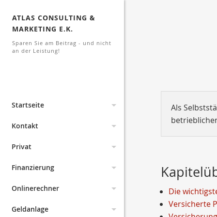
ATLAS CONSULTING &
MARKETING E.K.
Sparen Sie am Beitrag - und nicht
an der Leistung!
Startseite
Als Selbstst
betriebliche
Aktuelles
Kontakt
Lexikon
Archiv
Impressum
Privat
Links
Änderungen 2026
Änderungen 2023
Erstinformation
Pflegeabsicherung
Finanzierung
Kapitelü
Dokumente
Änderungen 2022
Datenschutz
Haftpflicht
gesetzliche PV
Baufinanzierung
Onlinerechner
Die wichtigst
Versicherte 
Suche
Kodex
Änderungen 2021
Anfahrt
Sozialversicherung
Pflegeversicherung
Drohnen
Kreditkarten
Haftpflichtkasse
Geldanlage
Versicherun