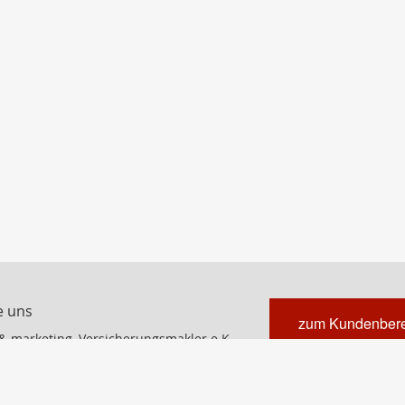
e uns
zum Kundenbere
& marketing, Versicherungsmakler e.K.